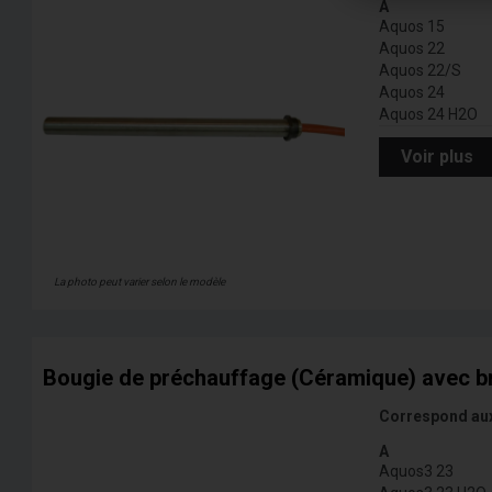
A
Aquos 15
Aquos 22
Aquos 22/S
Aquos 24
Aquos 24 H2O
Voir plus
La photo peut varier selon le modèle
Bougie de préchauffage (Céramique) avec b
Correspond au
A
Aquos3 23