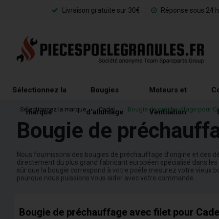
Livraison gratuite sur 30€
Réponse sous 24 h
Sélectionnez la
Bougies
Moteurs et
Co
Sélectionnez la marque
»
Cadel
»
Bougie de préchauffage pour C
marque
d'allumage
Ventilation
Bougie de préchauff
Nous fournissons des bougies de préchauffage d'origine et des dé
directement du plus grand fabricant européen spécialisé dans les p
sûr que la bougie correspond à votre poêle mesurez votre vieux b
pourque nous puissions vous aider avec votre commande.
Bougie de préchauffage avec filet pour Cade