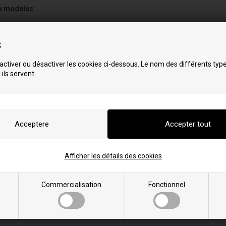
x modèles:
s
ctiver ou désactiver les cookies ci-dessous. Le nom des différents typ
 ils servent.
Afficher les détails des cookies
Commercialisation
Fonctionnel
el
x modèles: