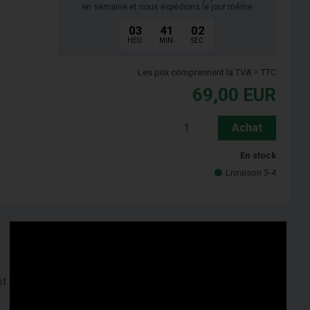
en semaine et nous expédions le jour même
03
41
01
HEU.
MIN.
SEC.
Les prix comprennent la TVA = TTC
69,00
EUR
Achat
En stock
Livraison 3-4
st