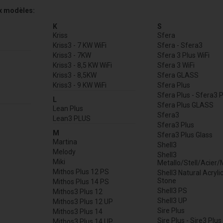
x modèles:
K
S
Kriss
Sfera
Kriss3 - 7 KW WiFi
Sfera - Sfera3
Kriss3 - 7KW
Sfera 3 Plus WiFi
Kriss3 - 8,5 KW WiFi
Sfera 3 WiFi
Kriss3 - 8,5KW
Sfera GLASS
n
Kriss3 - 9 KW WiFi
Sfera Plus
Sfera Plus - Sfera3 P
L
Sfera Plus GLASS
Lean Plus
Sfera3
Lean3 PLUS
Sfera3 Plus
M
Sfera3 Plus Glass
Martina
Shell3
Melody
Shell3
Miki
Metallo/Stell/Acier/
Mithos Plus 12 PS
Shell3 Natural Acryli
Stone
Mithos Plus 14 PS
Shell3 PS
Mithos3 Plus 12
Shell3 UP
Mithos3 Plus 12 UP
Sire Plus
Mithos3 Plus 14
Sire Plus - Sire3 Plus
Mithos3 Plus 14 UP