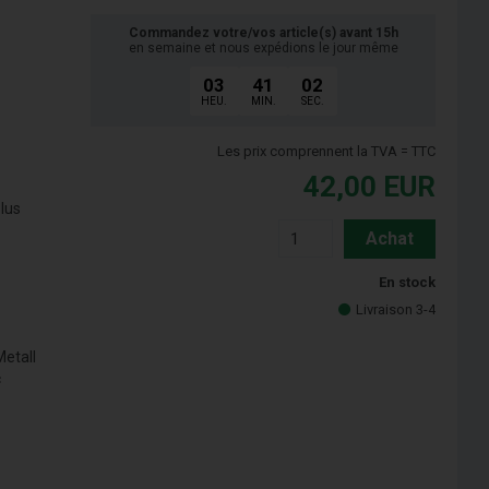
Commandez votre/vos article(s) avant 15h
en semaine et nous expédions le jour même
03
41
01
HEU.
MIN.
SEC.
Les prix comprennent la TVA = TTC
42,00
EUR
lus
Achat
En stock
Livraison 3-4
Metall
c