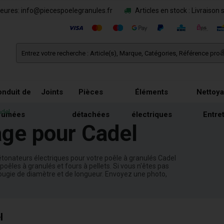
eures: info@piecespoelegranules.fr
Articles en stock : Livraison 
nduit de
Joints
Pièces
Éléments
Nettoya
adel
fumées
détachées
électriques
Entre
age pour Cadel
tonateurs électriques pour votre poêle à granulés Cadel
oêles à granulés et fours à pellets. Si vous n'êtes pas
ougie de diamètre et de longueur. Envoyez une photo,
l