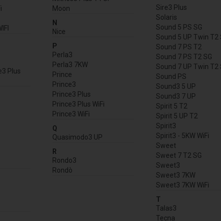
Sire3 Plus
i
Moon
Solaris
N
Sound 5 PS SG
WIFI
Nice
Sound 5 UP Twin T2
P
Sound 7 PS T2
Perla3
Sound 7 PS T2 SG
Perla3 7KW
Sound 7 UP Twin T2
e3 Plus
Prince
Sound PS
Prince3
Sound3 5 UP
Prince3 Plus
Sound3 7 UP
Prince3 Plus WiFi
Spirit 5 T2
Prince3 WiFi
Spirit 5 UP T2
Spirit3
Q
Spirit3 - 5KW WiFi
Quasimodo3 UP
Sweet
R
Sweet 7 T2 SG
Rondo3
Sweet3
Rondò
Sweet3 7KW
Sweet3 7KW WiFi
T
Talas3
Tecna