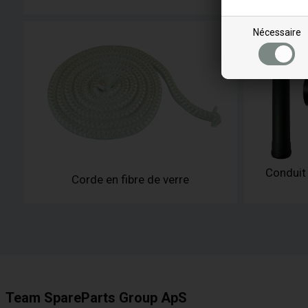
Nécessaire
Conduit
Corde en fibre de verre
Team SpareParts Group ApS