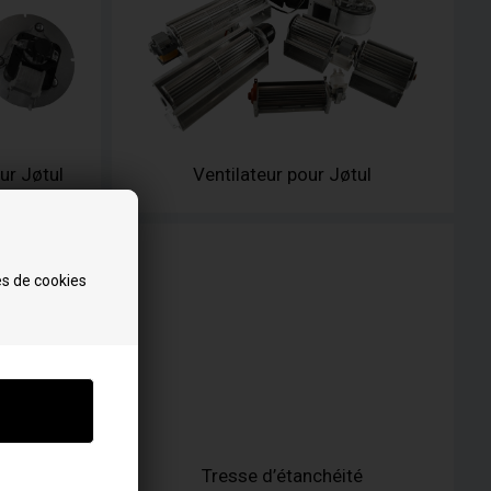
ur Jøtul
Ventilateur pour Jøtul
es de cookies
e
Tresse d’étanchéité