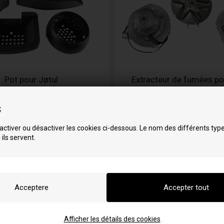
Pot pour Jøtul
Extracteur de fumées po
s
ctiver ou désactiver les cookies ci-dessous. Le nom des différents typ
 ils servent.
 pièces détachées Jøtul
Nettoyeur de vitr
Afficher les détails des cookies