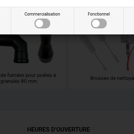
Commercialisation
Fonctionnel
 de fumées pour poêles à
Brosses de nettoy
granulés 80 mm
HEURES D'OUVERTURE