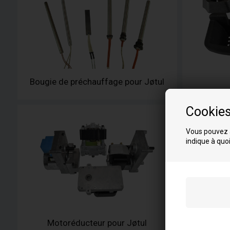
Bougie de préchauffage pour Jøtul
Cookie
Vous pouvez a
indique à quoi
Motoréducteur pour Jøtul
Divers