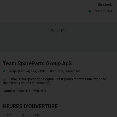
En stock
Livraison 3-4
Page 1/1
Team SpareParts Group ApS
Klejsgaardvej 19a, 7130 Juelsminde, Danemark
Email:
info@piecespoelegranules.fr
(Vous recevrez une réponse
dans les 24 heures en semaine)
Numéro Fiscal: DK-35862803
HEURES D'OUVERTURE
Lundi:
9.00 - 15.00