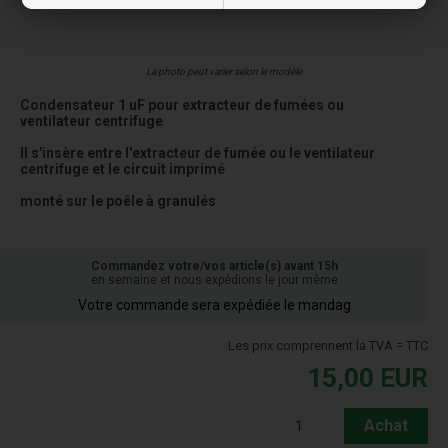
La photo peut varier selon le modèle
Condensateur 1 uF pour extracteur de fumées ou
ventilateur centrifuge
Il s'insère entre l'extracteur de fumée ou le ventilateur
centrifuge et le circuit imprimé
monté sur le poêle à granulés
Commandez votre/vos article(s) avant 15h
en semaine et nous expédions le jour même
Votre commande sera expédiée le mandag
Les prix comprennent la TVA = TTC
15,00
EUR
Achat