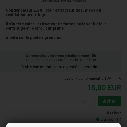
La photo peut varier selon le modèle
Condensateur 2,5 uF pour extracteur de fumées ou
ventilateur centrifuge
Il s'insère entre l'extracteur de fumée ou le ventilateur
centrifuge et le circuit imprimé
monté sur le poêle à granulés
Commandez votre/vos article(s) avant 15h
en semaine et nous expédions le jour même
Votre commande sera expédiée le mandag
Les prix comprennent la TVA = TTC
15,00
EUR
Achat
En stock
Livraison 3-4