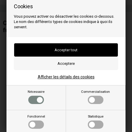
Cookies
Vous pouvez activer ou désactiver les cookies ci-dessous.
Le nom des différents types de cookies indique à quoi ils
Condensateur 1 uF pour extracteur de
servent.
fumées ou ventilateur centrifuge
Afficher les détails des cookies
Nécessaire
Commercialisation
Fonctionnel
Statistique