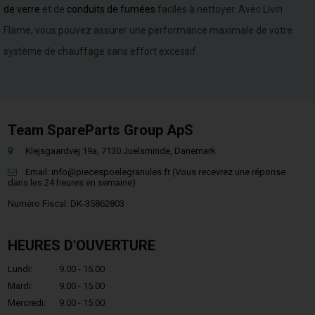
de verre
et de
conduits de fumées
faciles à nettoyer. Avec Livin
Flame, vous pouvez assurer une performance maximale de votre
système de chauffage sans effort excessif.
Team SpareParts Group ApS
Klejsgaardvej 19a, 7130 Juelsminde, Danemark
Email:
info@piecespoelegranules.fr
(Vous recevrez une réponse
dans les 24 heures en semaine)
Numéro Fiscal: DK-35862803
HEURES D'OUVERTURE
Lundi:
9.00 - 15.00
Mardi:
9.00 - 15.00
Mercredi:
9.00 - 15.00