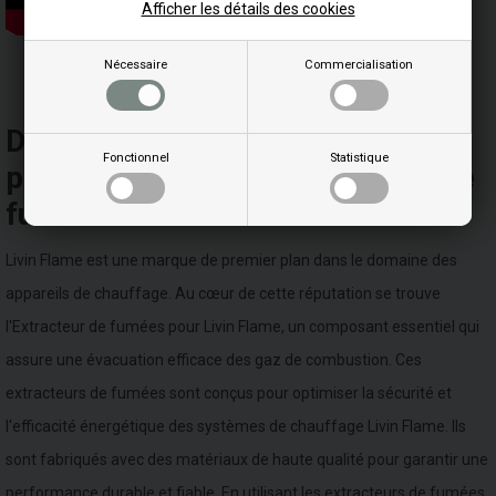
Afficher les détails des cookies
Nécessaire
Commercialisation
Page 1/1
Découvrez la qualité et les
Fonctionnel
Statistique
performances des extracteurs de
fumées Livin Flame
Livin Flame est une marque de premier plan dans le domaine des
appareils de chauffage. Au cœur de cette réputation se trouve
l'Extracteur de fumées pour Livin Flame, un composant essentiel qui
assure une évacuation efficace des gaz de combustion. Ces
extracteurs de fumées sont conçus pour optimiser la sécurité et
l'efficacité énergétique des systèmes de chauffage Livin Flame. Ils
sont fabriqués avec des matériaux de haute qualité pour garantir une
performance durable et fiable. En utilisant les extracteurs de fumées