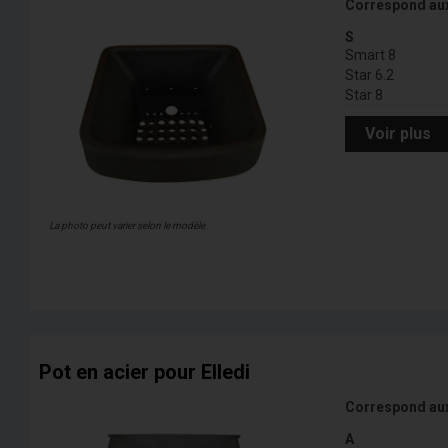
Correspond au
S
Smart 8
Star 6.2
Star 8
Voir plus
La photo peut varier selon le modèle
Pot en acier pour Elledi
Correspond au
A