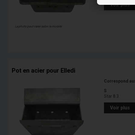
Voir plus
La photo peut varier selon le modèle
Pot en acier pour Elledi
Correspond au
S
Star 8.3
Voir plus