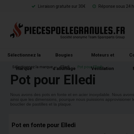
Livraison gratuite sur 30€
Réponse sous 24 h
Sélectionnez la
Bougies
Moteurs et
Co
Sélectionnez la marque
»
Elledi
»
Pot pour Elledi
marque
d'allumage
Ventilation
Pot pour Elledi
Nous avons des pots en fonte et en acier inoxydable. Nous avons 
ainsi que les dimensions, pourque nous puissions approvisioner le
bouclier de pastilles et la plaque.
Pot en fonte pour Elledi