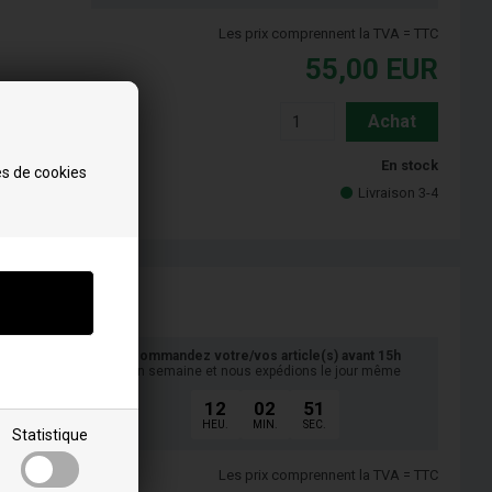
Les prix comprennent la TVA = TTC
55,00
EUR
Achat
En stock
es de cookies
Livraison 3-4
Commandez votre/vos article(s) avant 15h
en semaine et nous expédions le jour même
12
02
50
HEU.
MIN.
SEC.
Statistique
Les prix comprennent la TVA = TTC