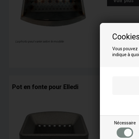
Voir plus
Cookie
La photo peut varier selon le modèle
Vous pouvez a
indique à quoi
Pot en fonte pour Elledi
Correspond au
F
Fusion 10.2 C
Fusion 12.2 C
Nécessaire