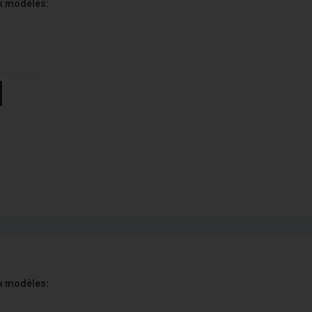
x modèles:
x modèles: