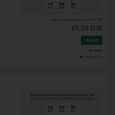
12
02
50
HEU.
MIN.
SEC.
Les prix comprennent la TVA = TTC
65,00
EUR
Achat
En stock
Livraison 3-4
Commandez votre/vos article(s) avant 15h
en semaine et nous expédions le jour même
12
02
50
HEU.
MIN.
SEC.