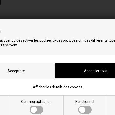
s
ctiver ou désactiver les cookies ci-dessous. Le nom des différents typ
 ils servent.
x modèles:
Afficher les détails des cookies
S
Star 10.2
Star 10.2 C
Commercialisation
Fonctionnel
Star 12.2
Star 12.2 C