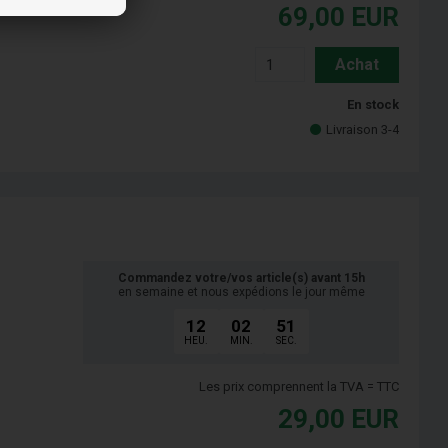
69,00
EUR
Achat
En stock
Livraison 3-4
Commandez votre/vos article(s) avant 15h
en semaine et nous expédions le jour même
12
02
50
HEU.
MIN.
SEC.
Les prix comprennent la TVA = TTC
29,00
EUR