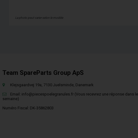
La photo peut varier selon le modèle
Team SpareParts Group ApS
Klejsgaardvej 19a, 7130 Juelsminde, Danemark
Email:
info@piecespoelegranules.fr
(Vous recevrez une réponse dans le
semaine)
Numéro Fiscal: DK-35862803