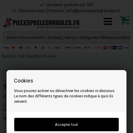
Livraison gratuite sur 30€
Réponse sous 24 heures: info@piecespoelegranules.fr
0
Aucune marchandise trouvée
Cookies
Team SpareParts Group ApS
Vous pouvez activer ou désactiver les cookies ci-dessous.
Le nom des différents types de cookies indique à quoi ils
Klejsgaardvej 19a, 7130 Juelsminde, Danemark
servent.
Email:
info@piecespoelegranules.fr
(Vous recevrez une réponse
dans les 24 heures en semaine)
Numéro Fiscal: DK-35862803