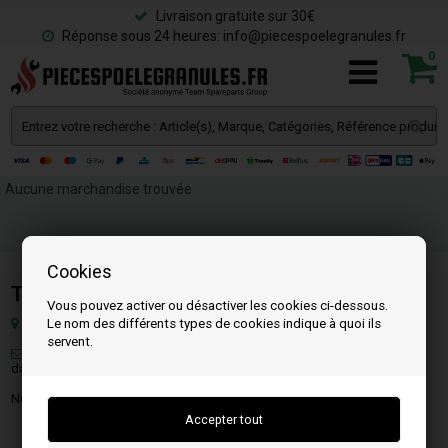
Livraison gratuite sur 30€
Réponse sous 24 heures: info@piecespoelegranules.fr
0
Aucune marchandise trouvée
Cookies
Team SpareParts Group ApS
Vous pouvez activer ou désactiver les cookies ci-dessous.
Le nom des différents types de cookies indique à quoi ils
Klejsgaardvej 19a, 7130 Juelsminde, Danemark
servent.
Email:
info@piecespoelegranules.fr
(Vous recevrez une réponse
dans les 24 heures en semaine)
Numéro Fiscal: DK-35862803