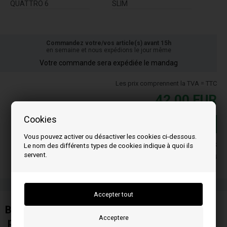
QUATTRO 6
SLIM
Commandez votre/vos article(s) avant 15h
en semaine et nous expédions le jour même
Votre commande sera expédiée le mandag
Les prix comprennent la TVA = TTC
42,00
EUR
Cookies
Achat
Vous pouvez activer ou désactiver les cookies ci-dessous.
En stock
Le nom des différents types de cookies indique à quoi ils
servent.
Livraison 3-4
Bougie de préchauffage (Plate céramique)
pour Wamsler