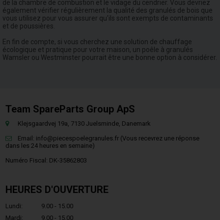
de la chambre de combustion et le vidage du cendrier. Vous devriez
également vérifier régulièrement la qualité des granulés de bois que
vous utilisez pour vous assurer qu'ils sont exempts de contaminants
et de poussières.
En fin de compte, si vous cherchez une solution de chauffage
écologique et pratique pour votre maison, un poêle à granulés
Wamsler ou Westminster pourrait être une bonne option à considérer.
Team SpareParts Group ApS
Klejsgaardvej 19a, 7130 Juelsminde, Danemark
Email:
info@piecespoelegranules.fr
(Vous recevrez une réponse
dans les 24 heures en semaine)
Numéro Fiscal: DK-35862803
HEURES D'OUVERTURE
Lundi:
9.00 - 15.00
Mardi:
9.00 - 15.00