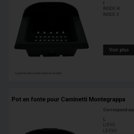
I
INSIDE W
INSIDE X
Voir plus
La photo peut varier selon le modèle
Pot en fonte pour Caminetti Montegrappa
Correspond au
L
LI EVO
LS EVO