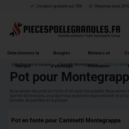
Livraison gratuite sur 30€
Réponse sous 24 h
Sélectionnez la
Bougies
Moteurs et
Co
Sélectionnez la marque
»
Caminetti Montegrappa
»
Pot pour Mon
marque
d'allumage
Ventilation
Pot pour Montegrap
Nous avons des pots en fonte et en acier inoxydable. Nous avons to
que les dimensions, pourque nous puissions approvisioner le pot j
bouclier de pastilles et la plaque.
Pot en fonte pour Caminetti Montegrappa