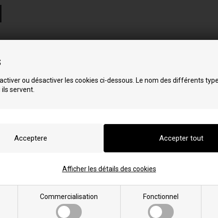
s
ctiver ou désactiver les cookies ci-dessous. Le nom des différents typ
 ils servent.
grappa
x modèles:
Afficher les détails des cookies
N
NP EVO
NX EVO
Commercialisation
Fonctionnel