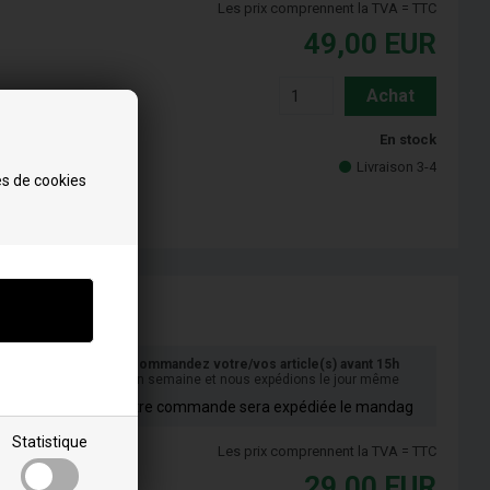
Les prix comprennent la TVA = TTC
49,00
EUR
Achat
En stock
Livraison 3-4
es de cookies
Commandez votre/vos article(s) avant 15h
en semaine et nous expédions le jour même
Votre commande sera expédiée le mandag
Statistique
Les prix comprennent la TVA = TTC
29,00
EUR