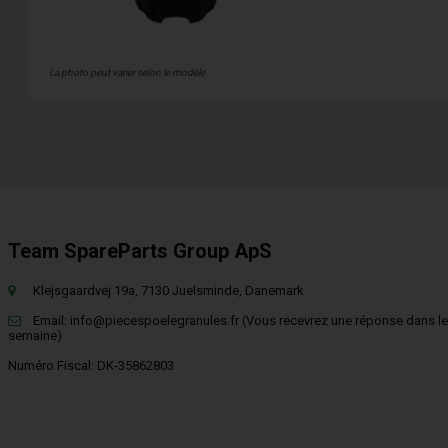
La photo peut varier selon le modèle
Team SpareParts Group ApS
Klejsgaardvej 19a, 7130 Juelsminde, Danemark
Email:
info@piecespoelegranules.fr
(Vous recevrez une réponse dans le
semaine)
Numéro Fiscal: DK-35862803