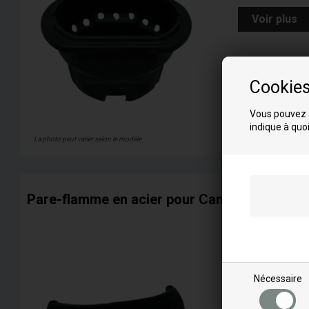
Voir plus
Cookie
Vous pouvez a
indique à quoi
La photo peut varier selon le modèle
Pare-flamme en acier pour Caminetti Monte
Correspond au
L
LI EVO
LS EVO
Nécessaire
Voir plus