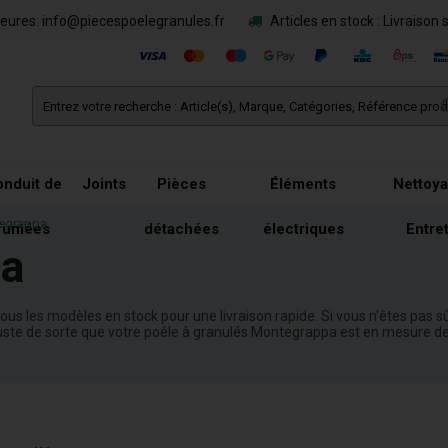
eures: info@piecespoelegranules.fr
Articles en stock : Livraison 
nduit de
Joints
Pièces
Éléments
Nettoya
tegrappa
fumées
détachées
électriques
Entre
pa
us les modèles en stock pour une livraison rapide. Si vous n'êtes pas sû
uste de sorte que votre poêle à granulés Montegrappa est en mesure de v