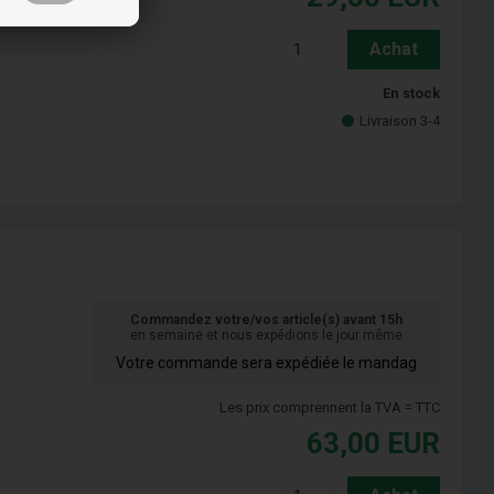
Achat
En stock
Livraison 3-4
Commandez votre/vos article(s) avant 15h
en semaine et nous expédions le jour même
Votre commande sera expédiée le mandag
Les prix comprennent la TVA = TTC
63,00
EUR