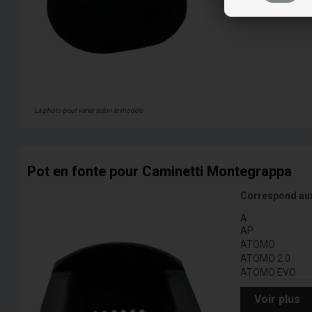
La photo peut varier selon le modèle
Pot en fonte pour Caminetti Montegrappa
Correspond au
A
AP
ATOMO
ATOMO 2.0
ATOMO EVO
Voir plus