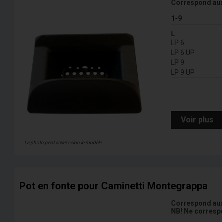
Correspond au
1-9
L
LP 6
LP 6 UP
LP 9
LP 9 UP
Voir plus
La photo peut varier selon le modèle
Pot en fonte pour Caminetti Montegrappa
Correspond au
NB! Ne correspo