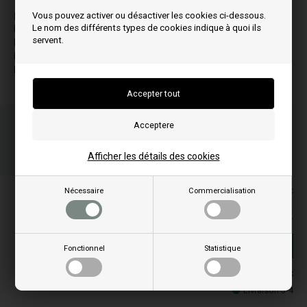
Vous pouvez activer ou désactiver les cookies ci-dessous.
P
Le nom des différents types de cookies indique à quoi ils
P30
servent.
P31
P50
P51
Commandez votre/vos article(s) avant 15h
en semaine et nous expédions le jour même
12
45
05
Afficher les détails des cookies
HEU.
MIN.
SEC.
Les prix comprennent la TVA = TTC
Nécessaire
Commercialisation
79,00
EUR
Achat
Fonctionnel
Statistique
En stock
Livraison 3-4