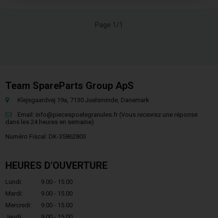
Page 1/1
Team SpareParts Group ApS
Klejsgaardvej 19a, 7130 Juelsminde, Danemark
Email:
info@piecespoelegranules.fr
(Vous recevrez une réponse
dans les 24 heures en semaine)
Numéro Fiscal: DK-35862803
HEURES D'OUVERTURE
Lundi:
9.00 - 15.00
Mardi:
9.00 - 15.00
Mercredi:
9.00 - 15.00
Jeudi:
9.00 - 15.00