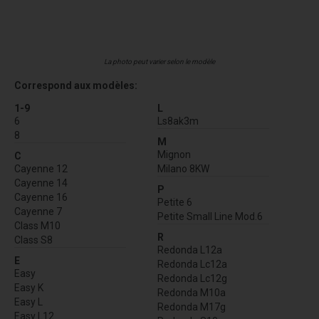
La photo peut varier selon le modèle
Correspond aux modèles:
1-9
L
6
Ls8ak3m
8
M
Mignon
C
Cayenne 12
Milano 8KW
Cayenne 14
P
Cayenne 16
Petite 6
Cayenne 7
Petite Small Line Mod.6
Class M10
R
Class S8
Redonda L12a
E
Redonda Lc12a
Easy
Redonda Lc12g
Easy K
Redonda M10a
Easy L
Redonda M17g
Easy L12