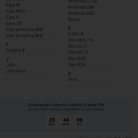
Redonda S10g
Easy M
Redonda S8A
Easy M10
Redonda S8G
Easy S
Roma
Easy S8
S
Elite-ermetica 6KW
S-M 6-8
Elite-ermetica 8KW
Slim Idro L16
F
Slim Lc12
Fireplus 8
Slim Mc10
Slim SC8
J
Julia
Slim XS6
Julia Next
V
Vera
Commandez votre/vos article(s) avant 15h
en semaine et nous expédions le jour même
20
44
00
HEU.
MIN.
SEC.