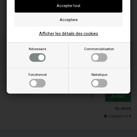
10
S-M 12-16
12
16
Afficher les détails des cookies
Commandez votre/vos article(s) avant 15h
en semaine et nous expédions le jour même
Nécessaire
Commercialisation
20
44
00
HEU.
MIN.
SEC.
Les prix comprennent la TVA = TTC
Fonctionnel
Statistique
39,50
EUR
Achat
En stock
Livraison 3-4