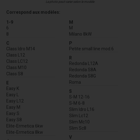
La photo peut varier selon le modèle
Correspond aux modèles:
1-9
M
6
M
8
Milano 8kW
C
P
Class Idro M14
Petite small line mod.6
Class L12
R
Class LC12
Redonda L12A
Class M10
Redonda S8A
Class S8
Redonda S8G
Roma
E
Easy K
S
Easy L
S-M 12-16
Easy L12
S-M 6-8
Easy M
Slim Idro L16
Easy S
Slim Lc12
Easy S8
Slim Mc10
Elite-Ermetica 6kw
Slim Sc8
Elite-Ermetica 8kw
V