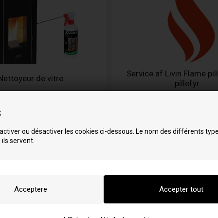
Service af Livin Flame pi
Nettoyeur de vitre
pillefyr
s
ctiver ou désactiver les cookies ci-dessous. Le nom des différents typ
 ils servent.
de en fibre de verre
Brosses de nettoy