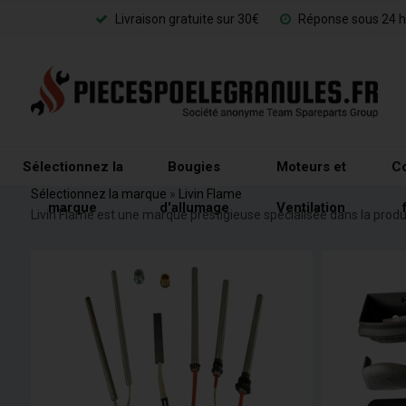
Livraison gratuite sur 30€
Réponse sous 24 h
Sélectionnez la
Bougies
Moteurs et
Co
Sélectionnez la marque
»
Livin Flame
marque
d'allumage
Ventilation
Livin Flame est une marque prestigieuse spécialisée dans la prod