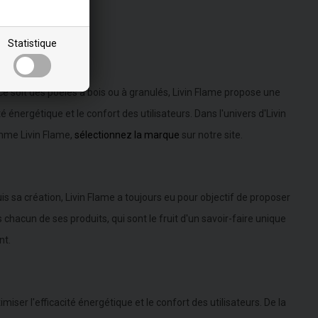
Statistique
ce soit des poêles à bois ou à granulés, Livin Flame propose une
énergétique et le confort des utilisateurs. Dans l'univers d'Livin
amme Livin Flame,
sélectionnez la marque
sur notre site.
s sa création, Livin Flame a toujours eu pour objectif de proposer
chacun de ses produits, qui sont le fruit d'un savoir-faire unique
nt.
er l'efficacité énergétique et le confort des utilisateurs. De la