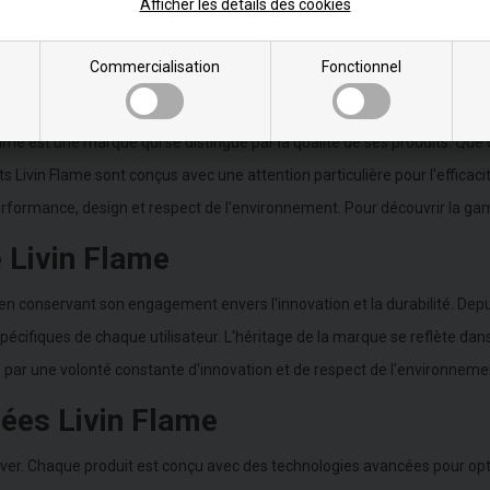
Afficher les détails des cookies
'Livin Flame
Commercialisation
Fonctionnel
me est une marque qui se distingue par la qualité de ses produits. Que 
ivin Flame sont conçus avec une attention particulière pour l'efficacité 
erformance, design et respect de l'environnement. Pour découvrir la g
e Livin Flame
n conservant son engagement envers l'innovation et la durabilité. Depui
cifiques de chaque utilisateur. L'héritage de la marque se reflète dans 
e par une volonté constante d'innovation et de respect de l'environneme
nées Livin Flame
ver. Chaque produit est conçu avec des technologies avancées pour optimis