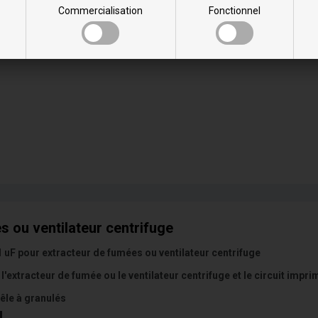
Commercialisation
Fonctionnel
êle à granulés
 ou ventilateur centrifuge
uF pour extracteur de fumées ou ventilateur centrifuge
e l'extracteur de fumée ou le ventilateur centrifuge et le circuit impri
êle à granulés