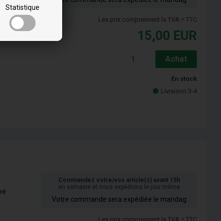
Statistique
Les prix comprennent la TVA = TTC
15,00
EUR
Achat
En stock
Livraison 3-4
Commandez votre/vos article(s) avant 15h
en semaine et nous expédions le jour même
mé
Votre commande sera expédiée le mandag
Les prix comprennent la TVA = TTC