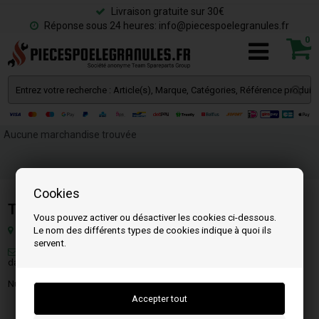
Livraison gratuite sur 30€
Réponse sous 24 heures: info@piecespoelegranules.fr
0
Aucune marchandise trouvée
Cookies
Team SpareParts Group ApS
Vous pouvez activer ou désactiver les cookies ci-dessous.
Le nom des différents types de cookies indique à quoi ils
Klejsgaardvej 19a, 7130 Juelsminde, Danemark
servent.
Email:
info@piecespoelegranules.fr
(Vous recevrez une réponse
dans les 24 heures en semaine)
Numéro Fiscal: DK-35862803