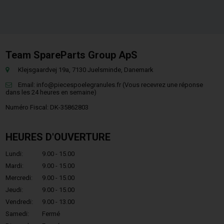
Team SpareParts Group ApS
Klejsgaardvej 19a, 7130 Juelsminde, Danemark
Email:
info@piecespoelegranules.fr
(Vous recevrez une réponse
dans les 24 heures en semaine)
Numéro Fiscal: DK-35862803
HEURES D'OUVERTURE
Lundi:
9.00 - 15.00
Mardi:
9.00 - 15.00
Mercredi:
9.00 - 15.00
Jeudi:
9.00 - 15.00
Vendredi:
9.00 - 13.00
Samedi:
Fermé