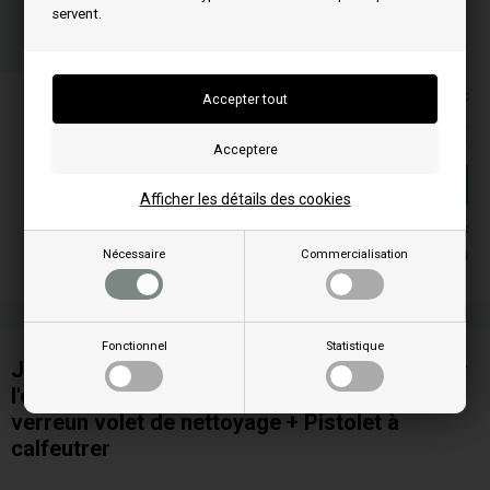
servent.
11
42
19
HEU.
MIN.
SEC.
Les prix comprennent la TVA = TTC
19,00
EUR
Achat
Afficher les détails des cookies
En stock
Nécessaire
Commercialisation
Livraison 3-4
Fonctionnel
Statistique
Joint d'étanchéité résistante à la chaleur pour
l'extracteur de fumées, corde en fibre de
verreun volet de nettoyage + Pistolet à
calfeutrer