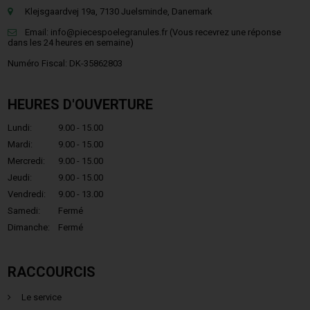
Klejsgaardvej 19a, 7130 Juelsminde, Danemark
Email:
info@piecespoelegranules.fr
(Vous recevrez une réponse
dans les 24 heures en semaine)
Numéro Fiscal: DK-35862803
HEURES D'OUVERTURE
Lundi:
9.00 - 15.00
Mardi:
9.00 - 15.00
Mercredi:
9.00 - 15.00
Jeudi:
9.00 - 15.00
Vendredi:
9.00 - 13.00
Samedi:
Fermé
Dimanche:
Fermé
RACCOURCIS
Le service