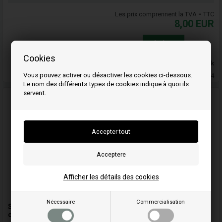
Les prix comprennent la TVA = TTC
8,00
EUR
Achat
Cookies
En stock
Vous pouvez activer ou désactiver les cookies ci-dessous.
Livraison 3-4
Le nom des différents types de cookies indique à quoi ils
servent.
Afficher les détails des cookies
Nécessaire
Commercialisation
Silicone résistante à la chaleur pour l'extracteur de fumées,
corde en fibre de verreun volet de nettoyage