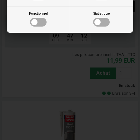
Voir plus
Fonctionnel
Statistique
Commandez votre/vos article(s) avant 15h
en semaine et nous expédions le jour même
09
47
11
HEU.
MIN.
SEC.
Les prix comprennent la TVA = TTC
11,99
EUR
Achat
En stock
Livraison 3-4